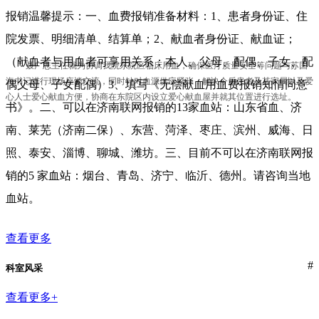
报销温馨提示：一、血费报销准备材料：1、患者身份证、住
院发票、明细清单、结算单；2、献血者身份证、献血证；
（献血者与用血者可享用关系：本人、父母、配偶、子女、配
聂广志主任就为协调我院东院区临床用血，确保医疗质量安全等问题与苏国
海书记进行现场座谈交流，同时针对血源供应紧张，解决今后患者及其家属以及爱
偶父母、子女配偶）3、填写《无偿献血用血费报销知情同意
心人士爱心献血方便，协商在东院区内设立爱心献血屋并就其位置进行选址。
书》。二、可以在济南联网报销的13家血站：山东省血、济
南、莱芜（济南二保）、东营、菏泽、枣庄、滨州、威海、日
照、泰安、淄博、聊城、潍坊。三、目前不可以在济南联网报
销的5 家血站：烟台、青岛、济宁、临沂、德州。请咨询当地
血站。
查看更多
#
科室风采
查看更多+