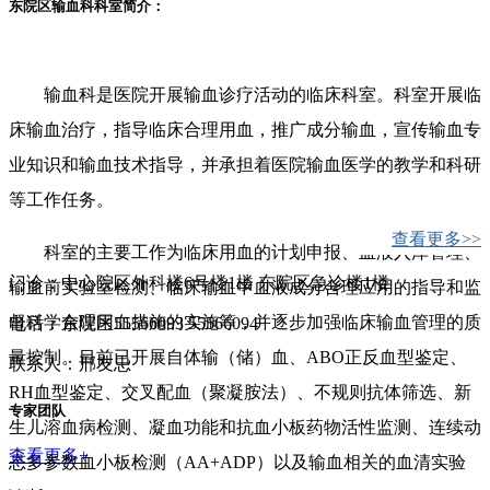
东院区输血科科室简介：
输血科是医院开展输血诊疗活动的临床科室。科室开展临
床输血治疗，指导临床合理用血，推广成分输血，宣传输血专
业知识和输血技术指导，并承担着医院输血医学的教学和科研
等工作任务。
查看更多>>
科室的主要工作为临床用血的计划申报、血液入库管理、
门诊：中心院区外科楼6号楼1楼 东院区急诊楼1楼
输血前实验室检测、临床输血中血液成分合理应用的指导和监
督科学合理用血措施的实施等，并逐步加强临床输血管理的质
电话：东院区55566093 55566094
量控制。目前已开展自体输（储）血、ABO正反血型鉴定、
联系人：邢友忠
RH血型鉴定、交叉配血（聚凝胺法）、不规则抗体筛选、新
专家团队
生儿溶血病检测、凝血功能和抗血小板药物活性监测、连续动
查看更多+
态多参数血小板检测（AA+ADP）以及输血相关的血清实验