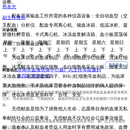
诊断。
邢友忠
配备开展输血工作所需的各种仪器设备：全自动血型（交
副主任技师
叉配血）分析仪、配血专用离心机、储血冰箱、低温冰柜、凝
出诊信息
胶微柱孵育箱、卡式离心机、冰冻血浆解冻箱、血小板震荡保
星期一
星期二
星期三
星期四
星期五
星期六
星期日
存箱，自体采血设备等。
上
下
上
下
上
下
上
下
上
下
上
下
上
下
午
午
午
午
午
午
午
午
午
午
午
午
午
午
为临床供应的血液制品：去白细胞悬浮红细胞、洗涤红细
查看更多+
胞、冰冻解冻去甘油红细胞、去白细胞单采血小板、病毒灭活
济南市血液供保中心聂广志主任等应邀到
科室动态
东院区座谈交流
冰冻血浆、冷沉淀凝血因子、RH(-)红细胞等血制品，为临床
重大急抢救、手术及临床需要各种血制品治疗的病人提供保
为解决协调东院区临床用血问题，
10
月
20
日，苏国海书记邀请济南市血液供保中
心聂广志主任、发血科李荣主任应邀到东院区现场座谈临床用血及血液供应等相关
障，使临床用血更加科学、合理、安全。
工作。华永新副院长、宁斌副院长、输血科邢友忠主任及有关职能部门共同参加座
谈。
无偿献血是指为了拯救他人生命，志愿将自身的血液无私
奉献给社会的公益事业。无偿献血不仅为社会公益事业做贡
邢友忠就东院区输血科及临床用血相关情况等向苏书记、聂广志主任等领导
献，且在本人及献血者受益人用血时享有费用减免政策。血费
进行了简要汇报。