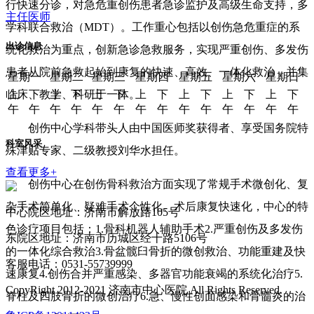
行快速分诊，对急危重创伤患者急诊监护及高级生命支持，多
主任医师
学科联合救治（MDT）。工作重心包括以创伤急危重症的系
出诊信息
统化救治为重点，创新急诊急救服务，实现严重创伤、多发伤
患者从院前急救起始到康复的快速、高效、一体化救治，并集
星期一
星期二
星期三
星期四
星期五
星期六
星期日
上
下
上
下
上
下
上
下
上
下
上
下
上
下
临床、教学、科研于一体。
午
午
午
午
午
午
午
午
午
午
午
午
午
午
创伤中心学科带头人由中国医师奖获得者、享受国务院特
科室风采
殊津贴专家、二级教授刘华水担任。
查看更多+
创伤中心在创伤骨科救治方面实现了常规手术微创化、复
杂手术简单化、疑难手术个性化、术后康复快速化，中心的特
中心院区地址：济南市解放路105号
色诊疗项目包括：1.骨科机器人辅助手术2.严重创伤及多发伤
东院区地址：济南市历城区经十路5106号
的一体化综合救治3.骨盆髋臼骨折的微创救治、功能重建及快
客服电话：0531-55739999
速康复4.创伤合并严重感染、多器官功能衰竭的系统化治疗5.
CopyRight 2012-2021 济南市中心医院 All Rights Reserved.
脊柱及四肢骨折的微创治疗6.急、慢性创面感染和骨髓炎的治