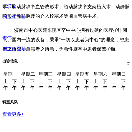
张潇文
术、脑动脉狭窄血管成形术、颈动脉狭窄支架植入术、动静脉
畸形和动静脉瘘的介入栓塞术等脑血管病手术。
副主任医师
济南市中心医院东院区卒中中心拥有过硬的医疗护理团
李伟
队、国内一流的设备，秉承“一切以患者为中心”的理念，想患
副主任医师
者之所想，急患者之所急，为急性脑卒中患者保驾护航。
出诊信息
#
星期一
星期二
星期三
星期四
星期五
星期六
星期日
上
下
上
下
上
下
上
下
上
下
上
下
上
下
午
午
午
午
午
午
午
午
午
午
午
午
午
午
科室风采
查看更多+