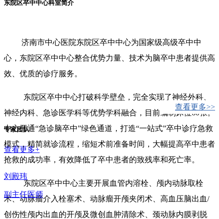
东院区卒中中心科室简介
济南市中心医院东院区卒中中心为国家级高级卒中中
心，东院区卒中中心整合优势力量、技术为脑卒中患者提供高
效、优质的诊疗服务。
东院区卒中中心打破科学壁垒，完全实现了神经外科、
查看更多>>
神经内科、急诊医学科等优势学科融合，目前编制床位60张。
中心开通“急诊脑卒中”绿色通道，打造“一站式”卒中诊疗急救
专家团队
模式，精简就诊流程，缩短术前准备时间，大幅提高卒中患者
查看更多+
抢救的成功率，有效降低了卒中患者的致残率和死亡率。
刘殿玮
东院区卒中中心主要开展血管内溶栓、颅内动脉取栓
副主任医师
术、动脉瘤介入栓塞术、动脉瘤开颅夹闭术、高血压脑出血/
创伤性颅内出血的开颅及微创血肿清除术、颈动脉内膜剥脱