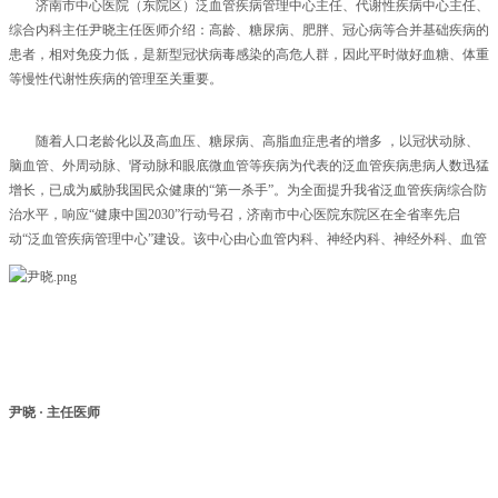
济南市中心医院（东院区）泛血管疾病管理中心主任、代谢性疾病中心主任、
综合内科主任尹晓主任医师介绍：高龄、糖尿病、肥胖、冠心病等合并基础疾病的
患者，相对免疫力低，是新型冠状病毒感染的高危人群，因此平时做好血糖、体重
等慢性代谢性疾病的管理至关重要。
随着人口老龄化以及高血压、糖尿病、高脂血症患者的增多 ，以冠状动脉、
脑血管、外周动脉、肾动脉和眼底微血管等疾病为代表的泛血管疾病患病人数迅猛
增长，已成为威胁我国民众健康的“第一杀手”。为全面提升我省泛血管疾病综合防
治水平，响应“健康中国2030”行动号召，济南市中心医院东院区在全省率先启
动“泛血管疾病管理中心”建设。该中心由心血管内科、神经内科、神经外科、血管
外科、内分泌和代谢病、肾内科和风湿免疫专业组成，建成以患者为中心，多学科
合作，一站式筛查和评估，长期随访的泛血管疾病患者管理模式。从“以疾病为中
心”的模式转向“以患者为中心”、“以促进健康为中心”的全方位、全周期管理理
念，共同助力健康中国行动，完成从血管健康到生命健康的跨越。
尹晓 · 主任医师