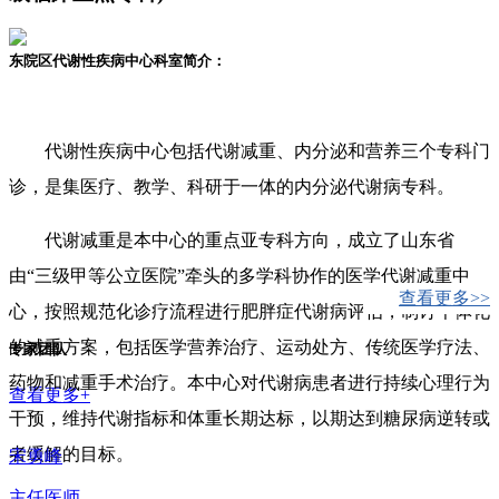
东院区代谢性疾病中心科室简介：
代谢性疾病中心包括代谢减重、内分泌和营养三个专科门
诊，是集医疗、教学、科研于一体的内分泌代谢病专科。
代谢减重是本中心的重点亚专科方向，成立了山东省
由“三级甲等公立医院”牵头的多学科协作的医学代谢减重中
查看更多>>
心，按照规范化诊疗流程进行肥胖症代谢病评估，制订个体化
的减重方案，包括医学营养治疗、运动处方、传统医学疗法、
专家团队
药物和减重手术治疗。本中心对代谢病患者进行持续心理行为
查看更多+
干预，维持代谢指标和体重长期达标，以期达到糖尿病逆转或
者缓解的目标。
宋勇峰
主任医师