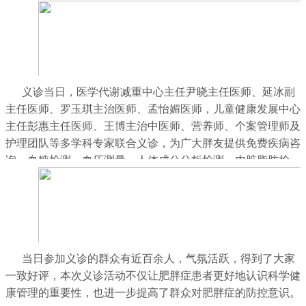
义诊当日，医学代谢减重中心主任尹晓主任医师、延冰副
主任医师、罗玉琪主治医师、孟怡媚医师，儿童健康发展中心
主任彭惠主任医师、王博主治中医师、营养师、个案管理师及
护理团队等多学科专家联合义诊，为广大胖友提供免费疾病咨
询、血糖检测、血压测量、人体成分分析检测、内脏脂肪检
测、肥胖评估、智能3D足底扫描，并提供专业个体化的营养
膳食指导、运动指导、代谢减重指导等，开展代谢减重饮食运
动课程，并发放肥胖症科普及防控知识手册。
当日参加义诊的群众有近百余人，气氛活跃，得到了大家
一致好评，本次义诊活动不仅让肥胖症患者更好地认识科学健
康管理的重要性，也进一步提高了群众对肥胖症的防控意识。