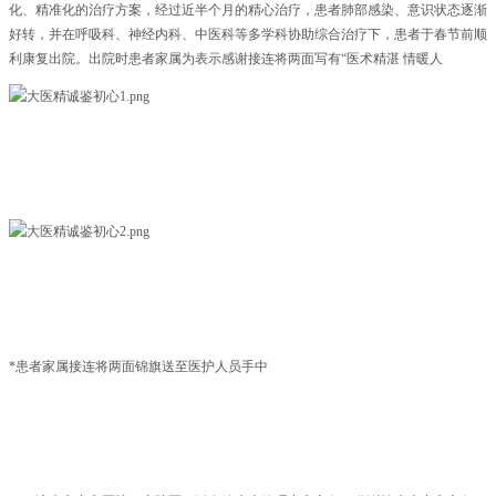
化、精准化的治疗方案，经过近半个月的精心治疗，患者肺部感染、意识状态逐渐
好转，并在呼吸科、神经内科、中医科等多学科协助综合治疗下，患者于春节前顺
利康复出院。出院时患者家属为表示感谢接连将两面写有“医术精湛 情暖人
心”和“德艺双馨 妙手回春”的锦旗送至医护人员手中，并激动地说，“送到急诊的时
候我妈都昏迷了，真害怕救不过来了，经过你们的治疗没想到现在比阳之前状态还
好，而且我听说尹晓主任家人也病重，她一边照顾家人，一边还不忘我们患者，视
患者如家人一般细致入微，我真是太感动了！还有呼吸与危重症医学科的护士们，
为我妈的时候都特别仔细，生怕弄疼她。”
*患者家属接连将两面锦旗送至医护人员手中