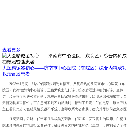
查看更多
大医精诚鉴初心——济南市中心医院（东院区）综合内科成功
救治昏迷患者
2023年1月初，61岁的荣阿姨因为血糖高、反复发热前往济南市中心医院（东
院区）代谢性疾病中心就诊，正值尹晓主任门诊，接诊后经过详细的问诊、查体，
进一步完善了相关检查化验，就在患者回家等检查结果时，出现意识模糊加重，自
测新冠抗原呈阳性，正在患者家属不知所措时，接到了尹晓主任的电话，原来尹晓
主任看到患者化验结果情况很不乐观，当即联系患者家属，建议其尽快前往急诊医
学科就诊，在病情稍稳定后立即转入病房进一步治疗。
住院期间，尹晓主任带领团队成员姜强副主任医师、罗玉琪主治医师、白杨住
院医师对患者病情进行全面评估，确诊患者为病毒性肺炎（重型），并制定了个体