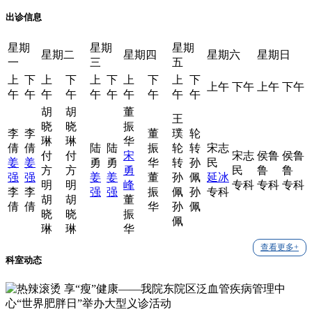
出诊信息
星期
星期
星期
星期二
星期四
星期六
星期日
一
三
五
上
下
上
下
上
下
上
下
上
下
上午
下午
上午
下午
午
午
午
午
午
午
午
午
午
午
胡
胡
董
王
晓
晓
振
李
李
董
璞
轮
琳
琳
华
倩
倩
陆
陆
振
轮
转
宋志
付
付
宋
宋志
侯鲁
侯鲁
姜
姜
勇
勇
华
转
孙
民
方
方
勇
民
鲁
鲁
强
强
姜
姜
董
孙
佩
延冰
明
明
峰
专科
专科
专科
李
李
强
强
振
佩
孙
专科
胡
胡
董
倩
倩
华
孙
佩
晓
晓
振
佩
琳
琳
华
查看更多+
科室动态