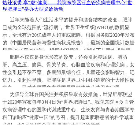
热辣滚烫 享“瘦”健康——我院东院区泛血管疾病管理中心“世
界肥胖日”举办大型义诊活动
近年来随着人们生活水平的提升和膳食结构的改变，肥胖
已成为全球范围的“流行病”。世界卫生组织(WHO)的数据显
示，全球有近20亿成年人超重或肥胖。根据国务院2020年发布
的《中国居民营养与慢性病状况报告》，最新的全国统计数据
显示(2015至2019年)，根据中国标准，6岁以下儿童的超重肥
肥胖不仅仅是身体形态的改变，还会引起糖尿病、脂肪
胖率为10.4%；6-17岁的儿童和青少年的超重肥胖率为11.1%、
肝、高血压、痛风、骨关节炎、心脑血管疾病和心理疾病，女
肥胖率为19%；成人(&ge;18岁)的超重肥胖率为50.7%。
性会引起不孕不育，多囊卵巢综合征，儿童还会影响智力、记
忆力，引起性早熟。肥胖症是世界卫生组织确定的十大慢性疾
病之一，已成为严重危害我国居民健康的公共卫生问题。
为倡导全球各国关注并积极采取有效措施，世界肥胖联盟
于2020年宣布每年3月4日为“世界肥胖日”。我院东院区泛血管
疾病管理中心的医学代谢减重中心、生长发育与青春期医学专
科门诊响应“健康中国”的号召，提升超重肥胖患者的科学减重
意识，于3月3日联合举办肥胖症大型义诊活动。