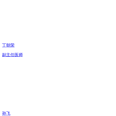
丁朝荣
副主任医师
孙飞