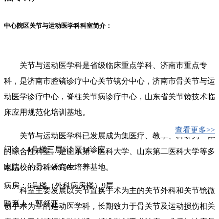
中心院区关节与运动医学科科室简介：
关节与运动医学科是省级临床重点学科、济南市重点专
科，是济南市腔镜诊疗中心关节镜分中心，济南市骨关节与运
动医学诊疗中心，脊柱关节病诊疗中心，山东省关节镜技术临
床应用规范化培训基地。
查看更多>>
关节与运动医学科已发展成为集医疗、教学、科研为一体
门诊：1号楼三层5诊区14诊室
的综合性科室。是山东第一医科大学、山东第二医科大学等多
家院校的骨科研究生培养基地。
电话：0531-55865495
病房：6号楼（外科病房楼）9层
科室主要发展以关节置换手术为主的关节外科和关节镜微
联系人：郭舒亚
创手术为主的运动医学科，长期致力于骨关节及运动损伤相关