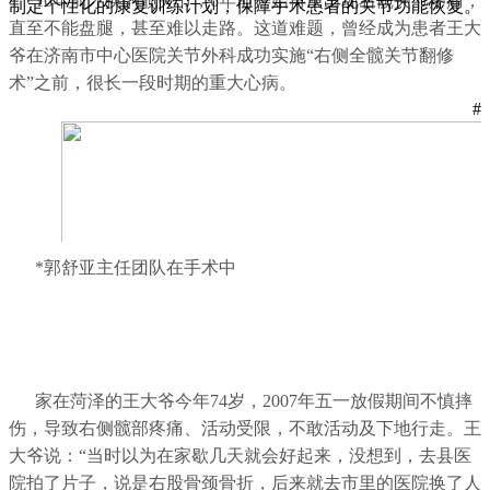
16年前才换的髋关节，6年前开始再次出现右髋关节疼痛，
制定个性化的康复训练计划，保障手术患者的关节功能恢复。
直至不能盘腿，甚至难以走路。这道难题，曾经成为患者王大
爷在济南市中心医院关节外科成功实施“右侧全髋关节翻修
术”之前，很长一段时期的重大心病。
#
*郭舒亚主任团队在手术中
家在菏泽的王大爷今年74岁，2007年五一放假期间不慎摔
伤，导致右侧髋部疼痛、活动受限，不敢活动及下地行走。王
大爷说：“当时以为在家歇几天就会好起来，没想到，去县医
院拍了片子，说是右股骨颈骨折，后来就去市里的医院换了人