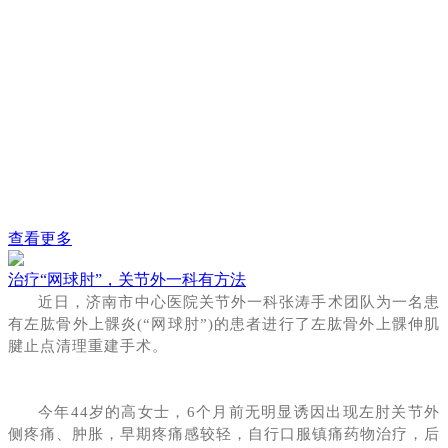
的协同支持下，郭舒亚主任医师、曲新涛副主任医师、于德家
医师成功实施手术。术后第2天即可下地行走，逐渐恢复正常
行走及生活，11月12日出院回家，恢复良好。
查看更多
治疗“网球肘”，关节外一科有方法
近日，济南市中心医院关节外一科张涛手术团队为一名患
有左肱骨外上髁炎(“网球肘”)的患者进行了左肱骨外上髁伸肌
腱止点清理重建手术。
今年44岁的高女士，6个月前无明显诱因出现左肘关节外
侧疼痛、肿胀，早期疼痛感较轻，自行口服镇痛药物治疗，后