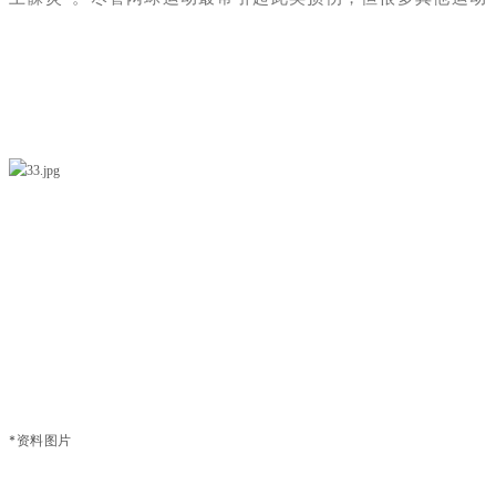
也能导致这些损伤。这类患者往往主诉为肘关节疼痛，疼痛点
位于肱骨外上髁处，可持续数周至数月。这类患者往往在日常
生活中反复使用腕关节，这也是“网球肘”的一个重要发病因
素。同时，查体可见或腕伸肌群的起点存在局部压痛，且腕部
被动完全屈曲时加重。高女士的肘关节疼痛6月余，疼痛点位
于肘关节外侧、肱骨外上髁处，在日常生活中家务活动较多，
频繁的进行腕关节的屈伸、扭转等动作，疼痛无法得到缓解。
随着病情的发展，高女士的疼痛逐渐加重，严重影响日常生
活。经过手术治疗，高女士疼痛得到缓解，日常生活已无明显
影响。
*资料图片