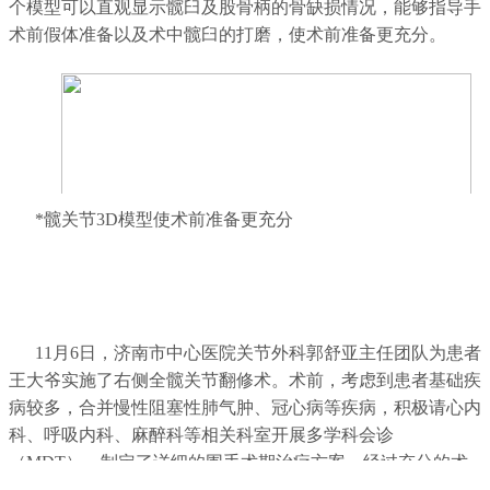
个模型可以直观显示髋臼及股骨柄的骨缺损情况，能够指导手
术前假体准备以及术中髋臼的打磨，使术前准备更充分。
*髋关节3D模型使术前准备更充分
11月6日，济南市中心医院关节外科郭舒亚主任团队为患者
王大爷实施了右侧全髋关节翻修术。术前，考虑到患者基础疾
病较多，合并慢性阻塞性肺气肿、冠心病等疾病，积极请心内
科、呼吸内科、麻醉科等相关科室开展多学科会诊
（MDT），制定了详细的围手术期治疗方案。经过充分的术
前讨论、积极的术前准备，在麻醉科、手术室、医工部等团队