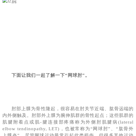
下面让我们一起了解一下“网球肘”。
肘部上髁为骨性隆起，很容易在肘关节近端、肱骨远端的
内外侧触及。肘部外上髁为腕伸肌群的骨性起点；这些肌群的
肌腱附着点或肌-腱连接部疼痛称为外侧肘肌腱病(lateral
elbow tendinopathy, LET)，也被常称为“网球肘”、“肱骨外
上髁炎”。尽管网球运动最常引起此类损伤，但很多其他运动