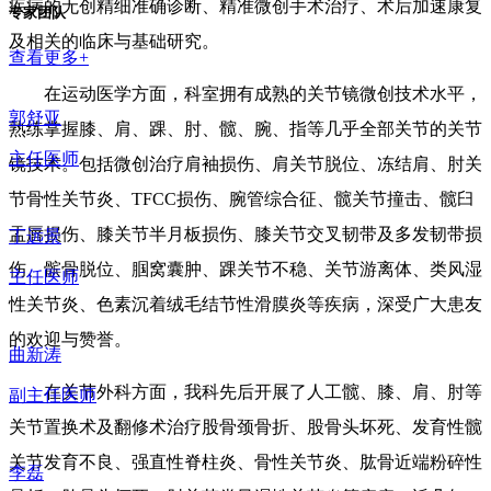
疾病的无创精细准确诊断、精准微创手术治疗、术后加速康复
专家团队
及相关的临床与基础研究。
查看更多+
在运动医学方面，科室拥有成熟的关节镜微创技术水平，
郭舒亚
熟练掌握膝、肩、踝、肘、髋、腕、指等几乎全部关节的关节
主任医师
镜技术。包括微创治疗肩袖损伤、肩关节脱位、冻结肩、肘关
节骨性关节炎、TFCC损伤、腕管综合征、髋关节撞击、髋臼
盂唇损伤、膝关节半月板损伤、膝关节交叉韧带及多发韧带损
丁远景
伤、髌骨脱位、腘窝囊肿、踝关节不稳、关节游离体、类风湿
主任医师
性关节炎、色素沉着绒毛结节性滑膜炎等疾病，深受广大患友
的欢迎与赞誉。
曲新涛
在关节外科方面，我科先后开展了人工髋、膝、肩、肘等
副主任医师
关节置换术及翻修术治疗股骨颈骨折、股骨头坏死、发育性髋
关节发育不良、强直性脊柱炎、骨性关节炎、肱骨近端粉碎性
李磊