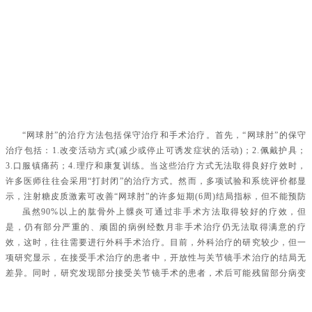
“网球肘”的治疗方法包括保守治疗和手术治疗。首先，“网球肘”的保守
治疗包括：1.改变活动方式(减少或停止可诱发症状的活动)；2.佩戴护具；
3.口服镇痛药；4.理疗和康复训练。当这些治疗方式无法取得良好疗效时，
许多医师往往会采用“打封闭”的治疗方式。然而，多项试验和系统评价都显
示，注射糖皮质激素可改善“网球肘”的许多短期(6周)结局指标，但不能预防
复发，并且可能导致长期结局更差。为暂时缓解严重症状，可进行单次注射
虽然90%以上的肱骨外上髁炎可通过非手术方法取得较好的疗效，但
糖皮质激素治疗，但是，我们不提倡多次注射或长期注射糖皮质激素。
是，仍有部分严重的、顽固的病例经数月非手术治疗仍无法取得满意的疗
效，这时，往往需要进行外科手术治疗。目前，外科治疗的研究较少，但一
项研究显示，在接受手术治疗的患者中，开放性与关节镜手术治疗的结局无
差异。同时，研究发现部分接受关节镜手术的患者，术后可能残留部分病变
的肌腱，这类患者可能治疗结局较差。所以，针对高女士的病情，结合以往
的经验，我们最终选择了传统的开放性手术，以期望得到更加满意的疗效。