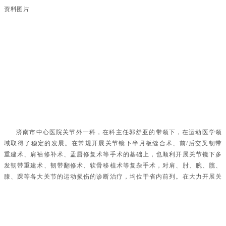
资料图片
济南市中心医院关节外一科，在科主任郭舒亚的带领下，在运动医学领
域取得了稳定的发展。在常规开展关节镜下半月板缝合术、前/后交叉韧带
重建术、肩袖修补术、盂唇修复术等手术的基础上，也顺利开展关节镜下多
发韧带重建术、韧带翻修术、软骨移植术等复杂手术，对肩、肘、腕、髋、
膝、踝等各大关节的运动损伤的诊断治疗，均位于省内前列。在大力开展关
节镜微创手术治疗的同时，并不摒弃传统开放手术，同时借助3D打印技
术、数字导航技术，为患者量身制定最合适的治疗方案，致力于为患者提供
更好的医疗服务，受到了省内外患者的一致好评。