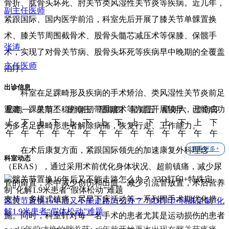
骨折、肱骨头坏死、肘关节类风湿性关节炎等疾病。近几年，
副主任医师
紧跟国际、国内医学前沿，科室先后开展了膝关节单髁置换
术、膝关节周围截骨术、股骨头髓芯减压术等保膝、保髋手
张涛
术，实现了对骨关节病、股骨头坏死等疾病早中晚期的全覆盖
主任医师
治疗。
出诊信息
科室在足踝畸形及疾病的手术矫治、类风湿性关节炎前足
重建、踝关节不稳外侧韧带重建术等方面开展较早，已经成功
星期一
星期二
星期三
星期四
星期五
星期六
星期日
上
下
上
下
上
下
上
下
上
下
上
下
上
下
为多名足踝畸形患者解除病痛，恢复行走、工作能力。
午
午
午
午
午
午
午
午
午
午
午
午
午
午
查看更多+
在术后康复方面，紧跟国际领先的加速康复外科理念
科室动态
（ERAS），通过采用术前优化身体状况、超前镇痛，减少尿
管的留置，术中减少创伤和出血、减少引流管放置，术后营养
支持、多模式镇痛、尽早下床活动等一系列围手术期优化措
髋关节置换16年后又不能走路怎么办？ “3D打印+特殊定制”化
解1.9米患者“假体松动”难题
施。同时，科室针对每一名手术的患者尤其是运动损伤的患者