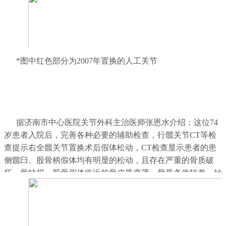
*图中红色部分为2007年置换的人工关节
据济南市中心医院关节外科主治医师张恩水介绍：这位74
岁患者入院后，完善各种必要的辅助检查，行髋关节CT等检
查提示右全髋关节置换术后假体松动，CT检查显示患者的患
侧髋臼、股骨柄假体均有明显的松动，且存在严重的骨质破
坏，骨缺损，股骨假体临近的骨皮质变薄，骨质条件较差。针
对患者的病情特点，郭舒亚主任团队经过仔细充分的术前讨
论，与患者及其家属进行了多次医患沟通，最终决定为该患者
实施髋关节翻修手术。