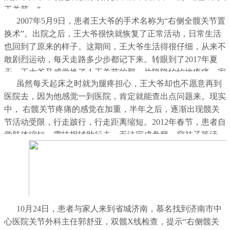
工关节。”
2007年5月9日，患者王大爷的手术名称为“右侧全髋关节置
换术”。出院之后，王大爷很快就恢复了正常活动，日常生活
也回到了原来的样子。这期间，王大爷生活得很仔细，从来不
敢剧烈运动，每天走路多少步都记下来。转眼到了2017年夏
天，王大爷又感觉换了人工关节的那一片隐隐约约地疼痛。家
虽然每天起床之时就为腿疼担心，王大爷却也不愿意再到
人说：“那段时间老下雨，刚开始以为跟下雨潮湿有关系，但
医院去，因为他感觉一到医院，肯定就能查出点问题来。现实
他这个疼又跟阴天下雨没多大关系，走路长了就加重，休息以
中， 右髋关节疼痛的感觉在加重，半年之后，逐渐出现髋关
后就有点轻，这就让我们觉得不好了，怕是又出了什么大
节活动受限，行走跛行，行走距离缩短。2012年春节，患者自
病。”
觉肢体缩短、需扶拐辅助行走，无法完成盘腿、穿袜子等活
动。2023年国庆节过后，患者感觉在起身时感髋部疼痛剧烈，
不能活动。
10月24日，患者与家人来到省城济南，慕名找到济南市中
心医院关节外科主任郭舒亚，双髋X线检查，提示“右侧髋关